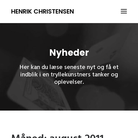
HENRIK CHRISTENSEN
FORSIDE
SHOWS
Nyheder
OM
Her kan du læse seneste nyt og få et
REFERENCER
indblik i en tryllekunstners tanker og
oplevelser.
NYHEDER
BOOK
SØG